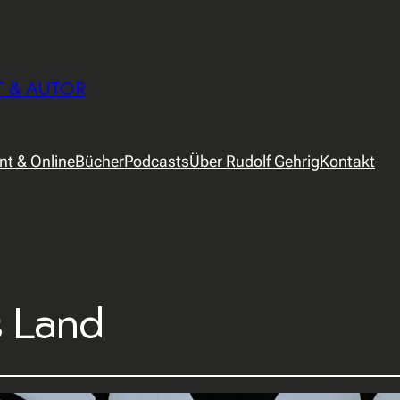
T & AUTOR
int & Online
Bücher
Podcasts
Über Rudolf Gehrig
Kontakt
s Land