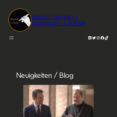
Zum
Inhalt
RUDOLF GEHRIG |
springen
JOURNALIST & AUTOR
LinkedIn
Twitter
Instagram
Faceboo
TikTok
Neuigkeiten / Blog