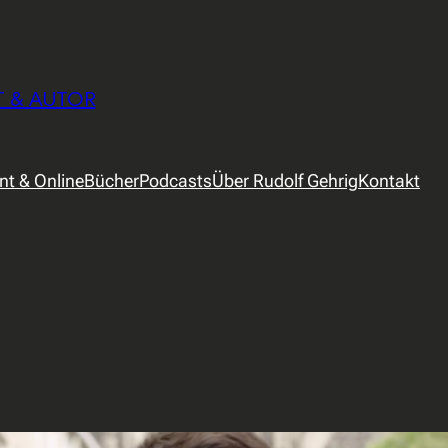
T & AUTOR
int & Online
Bücher
Podcasts
Über Rudolf Gehrig
Kontakt